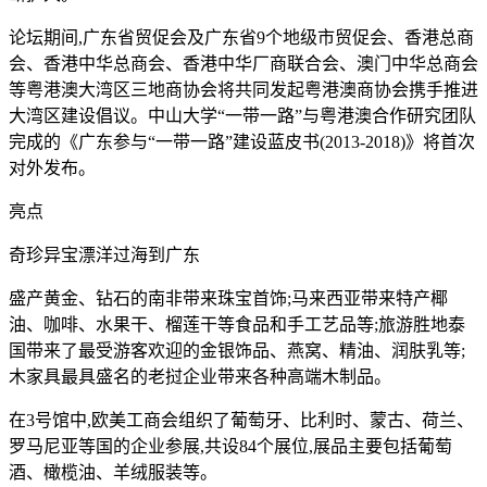
论坛期间,广东省贸促会及广东省9个地级市贸促会、香港总商
会、香港中华总商会、香港中华厂商联合会、澳门中华总商会
等粤港澳大湾区三地商协会将共同发起粤港澳商协会携手推进
大湾区建设倡议。中山大学“一带一路”与粤港澳合作研究团队
完成的《广东参与“一带一路”建设蓝皮书(2013-2018)》将首次
对外发布。
亮点
奇珍异宝漂洋过海到广东
盛产黄金、钻石的南非带来珠宝首饰;马来西亚带来特产椰
油、咖啡、水果干、榴莲干等食品和手工艺品等;旅游胜地泰
国带来了最受游客欢迎的金银饰品、燕窝、精油、润肤乳等;
木家具最具盛名的老挝企业带来各种高端木制品。
在3号馆中,欧美工商会组织了葡萄牙、比利时、蒙古、荷兰、
罗马尼亚等国的企业参展,共设84个展位,展品主要包括葡萄
酒、橄榄油、羊绒服装等。