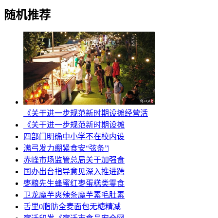
随机推荐
《关于进一步规范新时期设摊经营活
《关于进一步规范新时期设摊
四部门明确中小学不在校内设
满弓发力绷紧食安“弦条”|
赤峰市场监管总局关于加强食
国办出台指导意见深入推进跨
枣粮先生蜂蜜红枣蛋糕类零食
卫龙魔芋爽辣条魔芋素毛肚素
舌里0脂肪全麦面包无糖精减