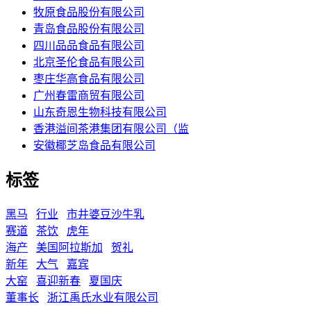
牧原食品股份有限公司
青岛食品股份有限公司
四川品品食品有限公司
北京圣伦食品有限公司
枣庄华高食品有限公司
广州春雷商贸有限公司
山东奇恩生物科技有限公司
香港溢间茶港集团有限公司（监
安徽椰芝岛食品有限公司
标签
黑马
行业
市井婆豆沙牛乳
赛道
茶饮
虎年
海产
美国阿拉斯加
贺礼
新年
大气
嘉宾
大窑
喜迎新春
夏国庆
董事长
浙江禹氏水业有限公司