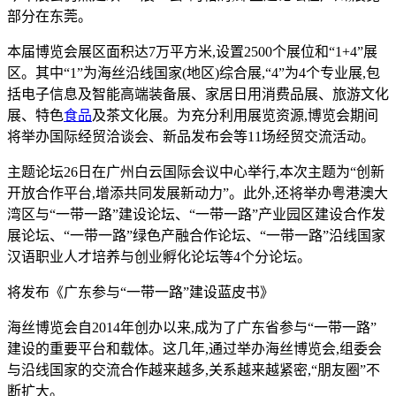
部分在东莞。
本届博览会展区面积达7万平方米,设置2500个展位和“1+4”展
区。其中“1”为海丝沿线国家(地区)综合展,“4”为4个专业展,包
括电子信息及智能高端装备展、家居日用消费品展、旅游文化
展、特色
食品
及茶文化展。为充分利用展览资源,博览会期间
将举办国际经贸洽谈会、新品发布会等11场经贸交流活动。
主题论坛26日在广州白云国际会议中心举行,本次主题为“创新
开放合作平台,增添共同发展新动力”。此外,还将举办粤港澳大
湾区与“一带一路”建设论坛、“一带一路”产业园区建设合作发
展论坛、“一带一路”绿色产融合作论坛、“一带一路”沿线国家
汉语职业人才培养与创业孵化论坛等4个分论坛。
将发布《广东参与“一带一路”建设蓝皮书》
海丝博览会自2014年创办以来,成为了广东省参与“一带一路”
建设的重要平台和载体。这几年,通过举办海丝博览会,组委会
与沿线国家的交流合作越来越多,关系越来越紧密,“朋友圈”不
断扩大。