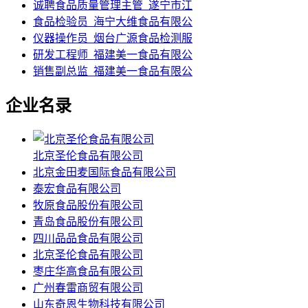
诚聘食品质量管理主管_遂宁市江
食品检验员_海宁大维食品有限公
仪器操作员_烟台广源食品检测服
研发工程师_福建美一食品有限公
销售副总监_福建美一食品有限公
企业名录
北京圣伦食品有限公司
北京金田麦国际食品有限公司
泰宏食品有限公司
牧原食品股份有限公司
青岛食品股份有限公司
四川品品食品有限公司
北京圣伦食品有限公司
枣庄华高食品有限公司
广州春雷商贸有限公司
山东奇恩生物科技有限公司