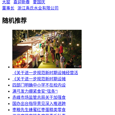
大窑
喜迎新春
夏国庆
董事长
浙江禹氏水业有限公司
随机推荐
《关于进一步规范新时期设摊经营活
《关于进一步规范新时期设摊
四部门明确中小学不在校内设
满弓发力绷紧食安“弦条”|
赤峰市场监管总局关于加强食
国办出台指导意见深入推进跨
枣粮先生蜂蜜红枣蛋糕类零食