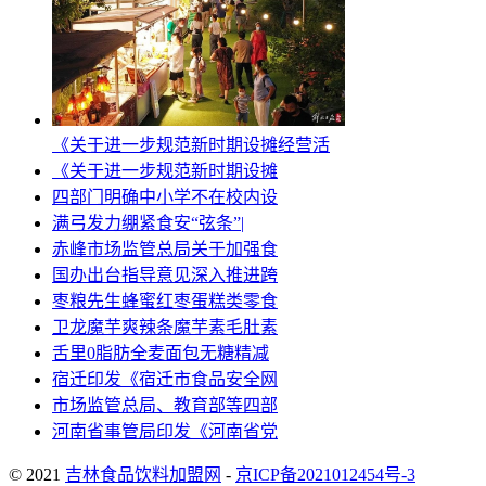
《关于进一步规范新时期设摊经营活
《关于进一步规范新时期设摊
四部门明确中小学不在校内设
满弓发力绷紧食安“弦条”|
赤峰市场监管总局关于加强食
国办出台指导意见深入推进跨
枣粮先生蜂蜜红枣蛋糕类零食
卫龙魔芋爽辣条魔芋素毛肚素
舌里0脂肪全麦面包无糖精减
宿迁印发《宿迁市食品安全网
市场监管总局、教育部等四部
河南省事管局印发《河南省党
© 2021
吉林食品饮料加盟网
-
京ICP备2021012454号-3